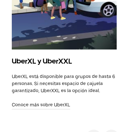
UberXL y UberXXL
Via
UberXL está disponible para grupos de hasta 6
Cuan
personas. Si necesitas espacio de cajuela
viaj
garantizado, UberXXL es la opción ideal.
prop
Conoce más sobre UberXL
Obté