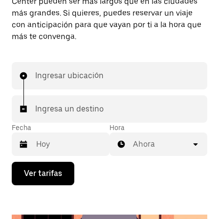
Center pueden ser más largos que en las ciudades
más grandes. Si quieres, puedes reservar un viaje
con anticipación para que vayan por ti a la hora que
más te convenga.
Ingresar ubicación
Ingresa un destino
Fecha
Hora
Ahora
Presiona
Ver tarifas
la
flecha
hacia
abajo
para