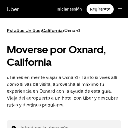
Ir
al
Uber
Iniciar sesión
Regístrate
contenido
principal
Estados Unidos
>
California
>
Oxnard
Moverse por Oxnard,
California
¿Tienes en mente viajar a Oxnard? Tanto si vives allí
como si vas de visita, aprovecha al máximo tu
experiencia en Oxnard con la ayuda de esta guía.
Viaja del aeropuerto a un hotel con Uber y descubre
rutas y destinos populares.
Introduce la ubicación