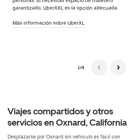
personas. Si necesitas espacio de maletero
viaj
garantizado, UberXXL es la opción adecuada.
prop
Más información sobre UberXL
Obté
1/4
Viajes compartidos y otros
servicios en Oxnard, California
Desplazarse por Oxnard sin vehículo es fácil con