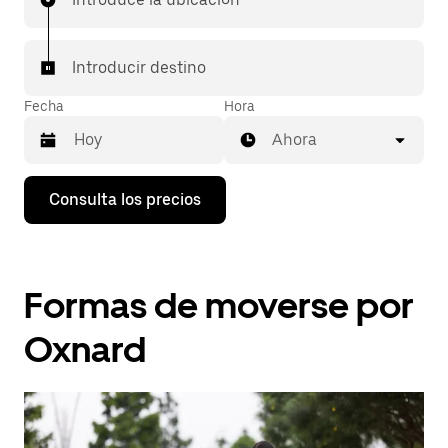
Introducir destino
Fecha
Hora
Ahora
Pulsa
Consulta los precios
la
flecha
hacia
abajo
para
Formas de moverse por
abrir
el
calendario
Oxnard
y
seleccionar
una
fecha.
Pulsa
el