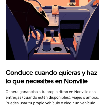
el
botón
de
escape
para
cerrar
el
calendario.
Conduce cuando quieras y haz
lo que necesites en Nonville
Genera ganancias a tu propio ritmo en Nonville con
entregas (cuando estén disponibles), viajes o ambos.
Puedes usar tu propio vehículo o elegir un vehículo