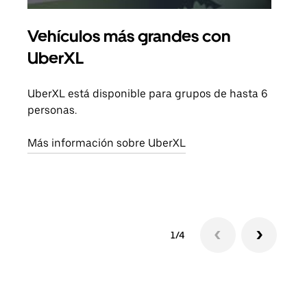
Vehículos más grandes con
Via
UberXL
Cuan
viaj
UberXL está disponible para grupos de hasta 6
prop
personas.
Obté
Más información sobre UberXL
1/4