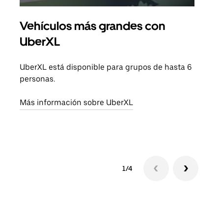
Vehículos más grandes con
Via
UberXL
Cuan
viaj
UberXL está disponible para grupos de hasta 6
prop
personas.
Obté
Más información sobre UberXL
1/4