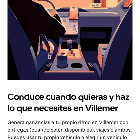
el
botón
de
escape
para
cerrar
el
calendario.
Conduce cuando quieras y haz
lo que necesites en Villemer
Genera ganancias a tu propio ritmo en Villemer con
entregas (cuando estén disponibles), viajes o ambos.
Puedes usar tu propio vehículo o elegir un vehículo