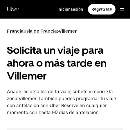
Ir
al
Uber
Iniciar sesión
Regístrate
contenido
principal
Francia
>
Isla de Francia
>
Villemer
Solicita un viaje para
ahora o más tarde en
Villemer
Añade los detalles de tu viaje, súbete y recorre la
zona Villemer. También puedes programar tu viaje
con antelación con Uber Reserve en cualquier
momento con hasta 90 días de antelación.