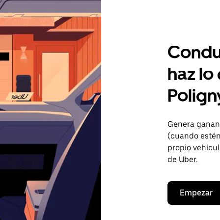
Condu
haz lo
Polign
Genera gananc
(cuando estén 
propio vehícul
de Uber.
Empezar