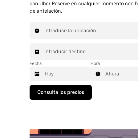
con Uber Reserve en cualquier momento con h
de antelación.
Introduce la ubicación
Introducir destino
Fecha
Hora
Ahora
Pulsa
Consulta los precios
la
flecha
hacia
abajo
para
abrir
el
calendario