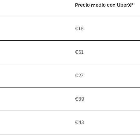
Precio medio con UberX*
€16
€51
€27
€39
€43