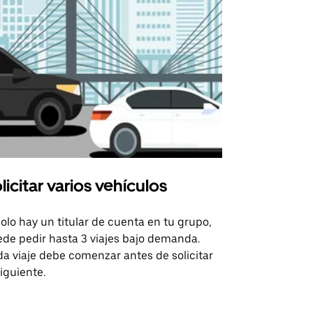
licitar varios vehículos
Uber Shu
solo hay un titular de cuenta en tu grupo,
Nuestra opci
de pedir hasta 3 viajes bajo demanda.
para rutas s
a viaje debe comenzar antes de solicitar
recintos de 
siguiente.
Consulta la d
lanzadera