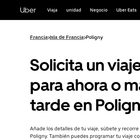
Ir
al
Uber
Viaja
unidad
Negocio
Uber Eats
contenido
principal
Francia
>
Isla de Francia
>
Poligny
Solicita un viaj
para ahora o m
tarde en Polig
Añade los detalles de tu viaje, súbete y recorre
Poligny. También puedes programar tu viaje co