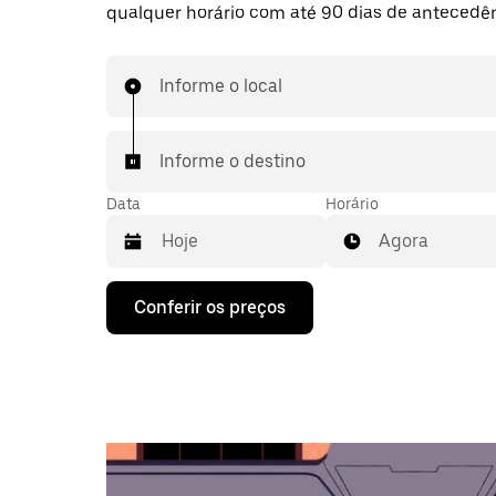
qualquer horário com até 90 dias de antecedên
Informe o local
Informe o destino
Data
Horário
Agora
Pressione
Conferir os preços
a
seta
para
baixo
para
interagir
com
o
calendário
e