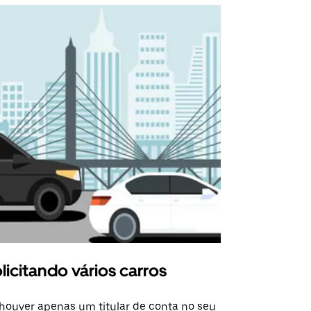
licitando vários carros
Uber Shu
houver apenas um titular de conta no seu
A opção Shut