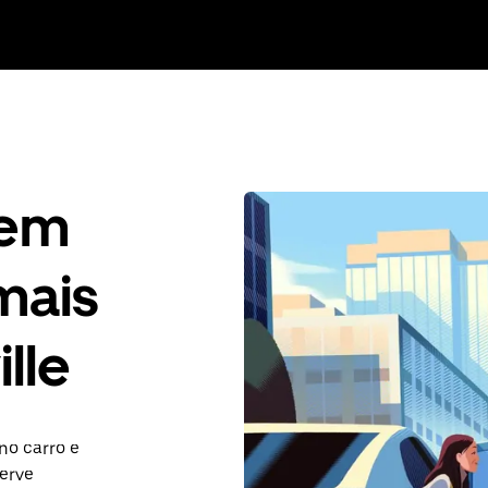
gem
mais
lle
no carro e
serve