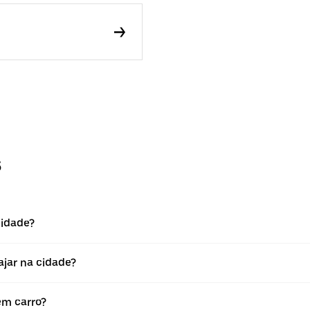
s
cidade?
iajar na cidade?
sem carro?