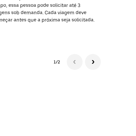
po, essa pessoa pode solicitar até 3
selecionadas
gens sob demanda. Cada viagem deve
eventos espe
eçar antes que a próxima seja solicitada.
Verifique a 
1/2