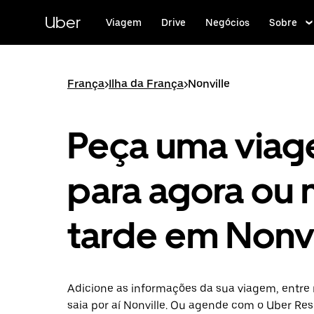
Pular
para
Uber
Viagem
Drive
Negócios
Sobre
o
conteúdo
principal
França
>
Ilha da França
>
Nonville
Peça uma via
para agora ou 
tarde em Nonvi
Adicione as informações da sua viagem, entre 
saia por aí Nonville. Ou agende com o Uber Re