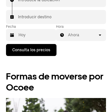
Introducir destino
Fecha
Hora
Ahora
Pulsa
Consulta los precios
la
flecha
hacia
abajo
para
Formas de moverse por
abrir
el
calendario
Ocoee
y
seleccionar
una
fecha.
Pulsa
el