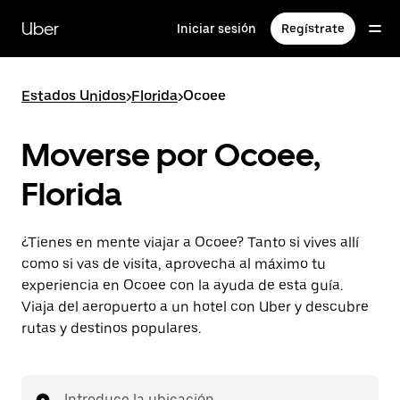
Ir
al
Uber
Iniciar sesión
Regístrate
contenido
principal
Estados Unidos
>
Florida
>
Ocoee
Moverse por Ocoee,
Florida
¿Tienes en mente viajar a Ocoee? Tanto si vives allí
como si vas de visita, aprovecha al máximo tu
experiencia en Ocoee con la ayuda de esta guía.
Viaja del aeropuerto a un hotel con Uber y descubre
rutas y destinos populares.
Introduce la ubicación