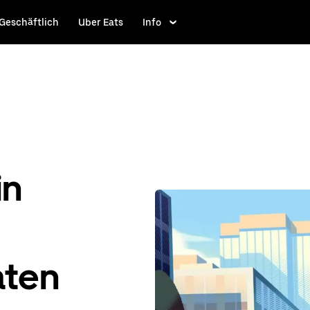
Geschäftlich
Uber Eats
Info
in
aten