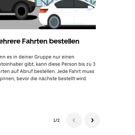
hrere Fahrten bestellen
Uber Shu
n es in deiner Gruppe nur einen
Unsere Shutt
toinhaber gibt, kann diese Person bis zu 3
Flughafentr
rten auf Abruf bestellen. Jede Fahrt muss
Veranstaltun
innen, bevor die nächste bestellt wird.
Shuttle-Ver
1/2