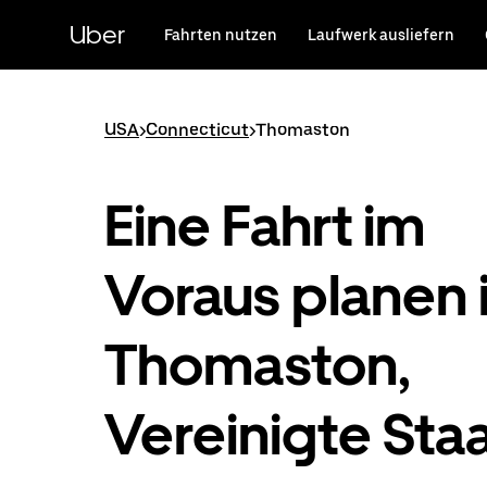
Direkt
zum
Uber
Fahrten nutzen
Laufwerk ausliefern
Hauptinhalt
USA
>
Connecticut
>
Thomaston
Eine Fahrt im
Voraus planen 
Thomaston,
Vereinigte Sta