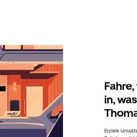
Fahre, 
in, wa
Thoma
Erziele Umsät