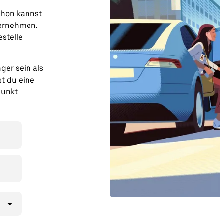
chon kannst
ernehmen.
estelle
ger sein als
t du eine
punkt