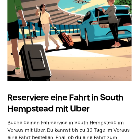
auszuwählen.
Drücke
die
Escape-
Taste,
um
den
Kalender
zu
schließen.
Reserviere eine Fahrt in South
Hempstead mit Uber
Buche deinen Fahrservice in South Hempstead im
Voraus mit Uber. Du kannst bis zu 30 Tage im Voraus
eine Fahrt bestellen. Egal, ob du eine Fahrt zum