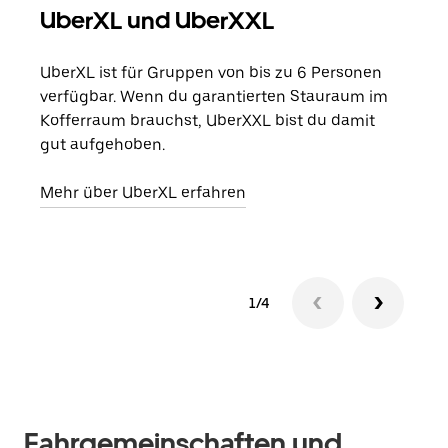
UberXL und UberXXL
Gr
UberXL ist für Gruppen von bis zu 6 Personen
Wenn
verfügbar. Wenn du garantierten Stauraum im
Grup
Kofferraum brauchst, UberXXL bist du damit
eige
gut aufgehoben.
Erfa
Mehr über UberXL erfahren
1/4
Fahrgemeinschaften und