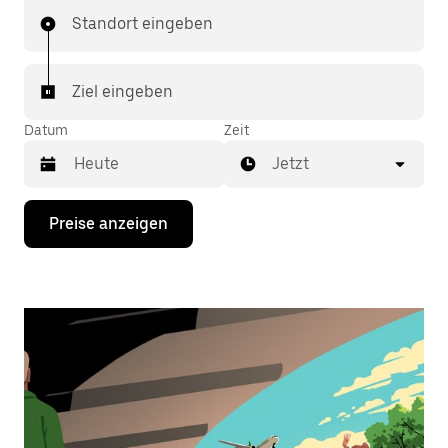
Standort eingeben
Ziel eingeben
Datum
Zeit
Jetzt
Drücke
Preise anzeigen
die
Nach-
unten-
Taste,
um
mit
dem
Kalender
zu
interagieren
und
ein
Datum