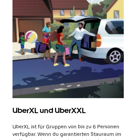
UberXL und UberXXL
Gr
UberXL ist für Gruppen von bis zu 6 Personen
Wenn
verfügbar. Wenn du garantierten Stauraum im
Grup