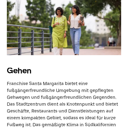
auszuwählen.
Drücke
die
Escape-
Taste,
um
den
Kalender
zu
schließen.
Gehen
Franchise Santa Margarita bietet eine
fußgängerfreundliche Umgebung mit gepflegten
Gehwegen und fußgängerfreundlichen Gegenden.
Das Stadtzentrum dient als Knotenpunkt und bietet
Geschäfte, Restaurants und Dienstleistungen auf
einem kompakten Gebiet, sodass es ideal für kurze
Fußweg ist. Das gemäßigte Klima in Südkalifornien