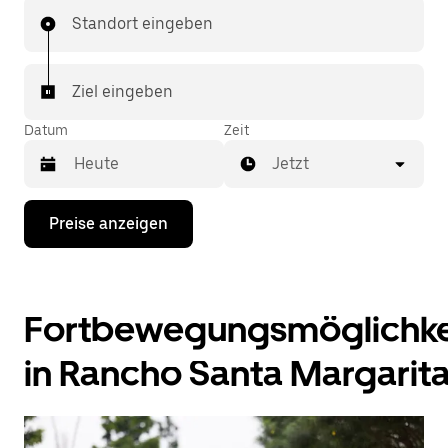
Standort eingeben
Ziel eingeben
Datum
Zeit
Jetzt
Drücke
Preise anzeigen
die
Nach-
unten-
Taste,
um
Fortbewegungsmöglichke
mit
dem
Kalender
in Rancho Santa Margarit
zu
interagieren
und
ein
Datum