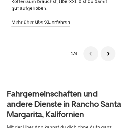
Kofferraum brauchst, UberXXL bist du damit
eige
gut aufgehoben.
Erfa
Mehr über UberXL erfahren
1/4
Fahrgemeinschaften und
andere Dienste in Rancho Santa
Margarita, Kalifornien
Mit der Uber App kannst du dich ohne Auto ganz