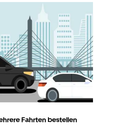
hrere Fahrten bestellen
Uber Shu