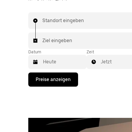
Standort eingeben
Ziel eingeben
Datum
Zeit
Jetzt
Drücke
Preise anzeigen
die
Nach-
unten-
Taste,
um
mit
dem
Kalender
zu
interagieren