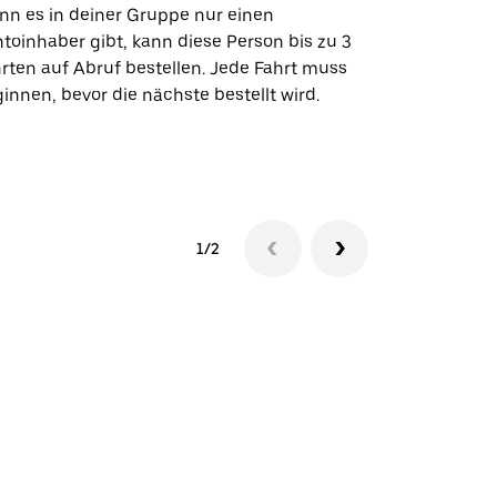
n es in deiner Gruppe nur einen
Unsere Shutt
toinhaber gibt, kann diese Person bis zu 3
Flughafentr
rten auf Abruf bestellen. Jede Fahrt muss
Veranstaltun
innen, bevor die nächste bestellt wird.
Shuttle-Ver
1/2