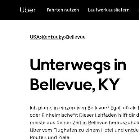
Direkt
zum
Uber
Fahrten nutzen
Laufwerk ausliefern
Hauptinhalt
USA
>
Kentucky
>
Bellevue
Unterwegs in
Bellevue, KY
Ich plane, in einzureisen Bellevue? Egal, ob als
oder Einheimische*r: Dieser Leitfaden hilft dir 
meiste aus deiner Zeit in Bellevue herauszuhol
Uber vom Flughafen zu einem Hotel und entde
Routen und Ziele.