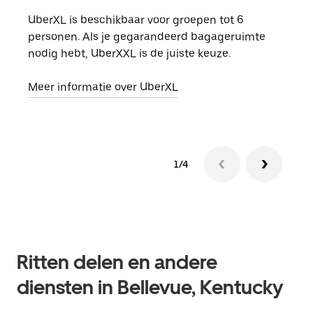
UberXL is beschikbaar voor groepen tot 6
Wann
personen. Als je gegarandeerd bagageruimte
groe
nodig hebt, UberXXL is de juiste keuze.
opha
Meer informatie over UberXL
Lees
1/4
Ritten delen en andere
diensten in Bellevue, Kentucky