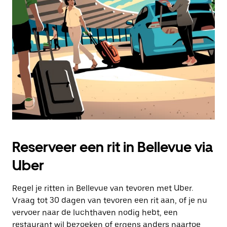
Druk
op
Escape
om
de
agenda
te
sluiten.
Reserveer een rit in Bellevue via
Uber
Regel je ritten in Bellevue van tevoren met Uber.
Vraag tot 30 dagen van tevoren een rit aan, of je nu
vervoer naar de luchthaven nodig hebt, een
restaurant wil bezoeken of ergens anders naartoe