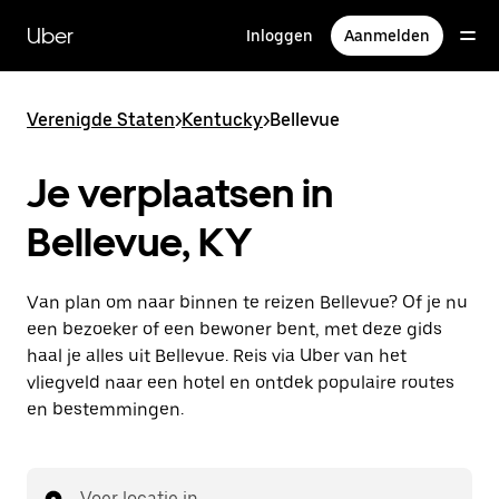
Doorgaan
naar
Uber
Inloggen
Aanmelden
hoofdinhoud
Verenigde Staten
>
Kentucky
>
Bellevue
Je verplaatsen in
Bellevue, KY
Van plan om naar binnen te reizen Bellevue? Of je nu
een bezoeker of een bewoner bent, met deze gids
haal je alles uit Bellevue. Reis via Uber van het
vliegveld naar een hotel en ontdek populaire routes
en bestemmingen.
Voer locatie in