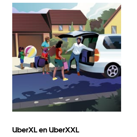
UberXL en UberXXL
Gro