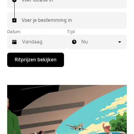
Voer je bestemming in
Datum
Tijd
Nu
Druk
Ritprijzen bekijken
op
de
pijl
omlaag
om
de
agenda
te
openen
en
een
datum
te
selecteren.