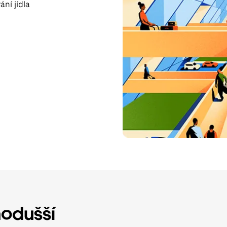
ání jídla
nodušší