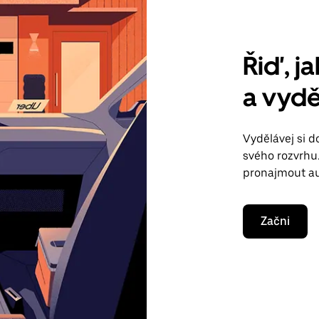
Řiď, ja
a vyděl
Vydělávej si 
svého rozvrhu
pronajmout au
Začni