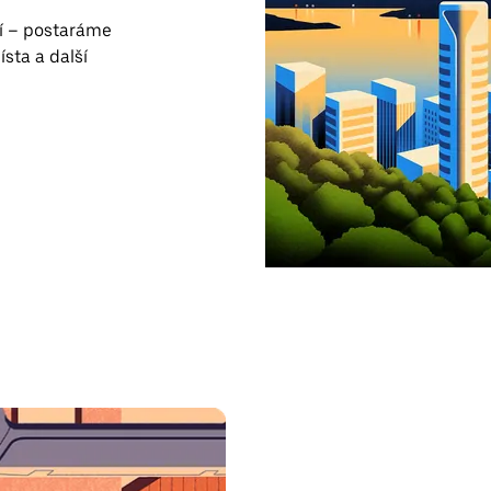
čí – postaráme
sta a další