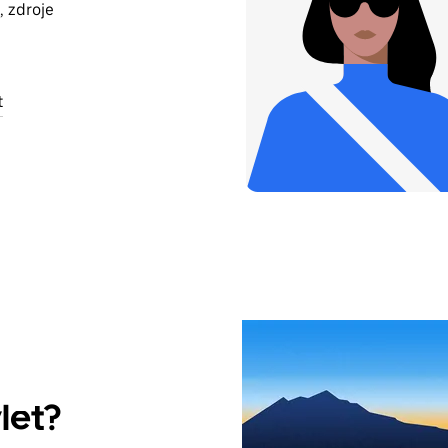
, zdroje
t
let?