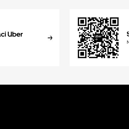
aci Uber
N