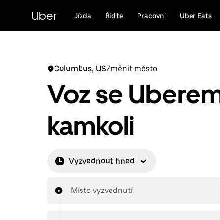
Přeskočit
na
Uber
Jízda
Řiďte
Pracovní
Uber Eats
hlavní
obsah
Columbus, US
Změnit město
Voz se Ubere
kamkoli
Vyzvednout hned
Místo vyzvednutí