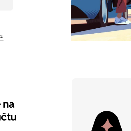
tu
e na
účtu