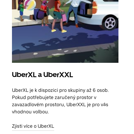
UberXL a UberXXL
Sku
UberXL je k dispozici pro skupiny až 6 osob.
Když
Pokud potřebujete zaručený prostor v
skup
zavazadlovém prostoru, UberXXL je pro vás
míst
vhodnou volbou.
Zjis
Zjisti více o UberXL