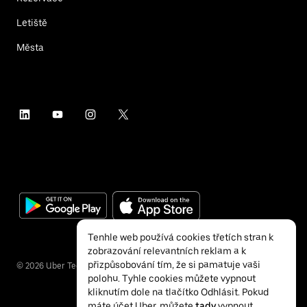
Letiště
Města
Tenhle web používá cookies třetích stran k
zobrazování relevantních reklam a k
přizpůsobování tím, že si pamatuje vaši
©
2026
Uber Technologies Inc.
polohu. Tyhle cookies můžete vypnout
kliknutím dole na tlačítko Odhlásit. Pokud
máte účet Uber, můžete
tady
vypnout