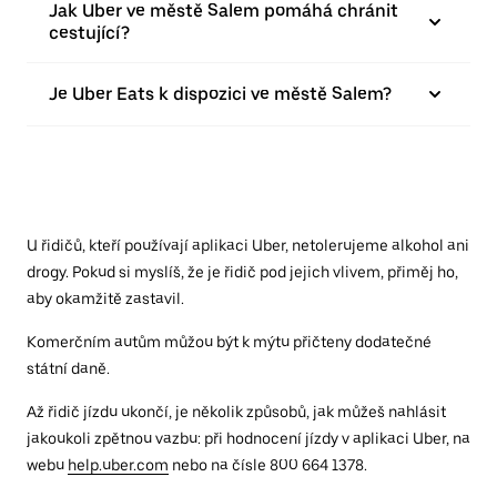
Jak Uber ve městě Salem pomáhá chránit
cestující?
Je Uber Eats k dispozici ve městě Salem?
U řidičů, kteří používají aplikaci Uber, netolerujeme alkohol ani
drogy. Pokud si myslíš, že je řidič pod jejich vlivem, přiměj ho,
aby okamžitě zastavil.
Komerčním autům můžou být k mýtu přičteny dodatečné
státní daně.
Až řidič jízdu ukončí, je několik způsobů, jak můžeš nahlásit
jakoukoli zpětnou vazbu: při hodnocení jízdy v aplikaci Uber, na
webu
help.uber.com
nebo na čísle 800 664 1378.