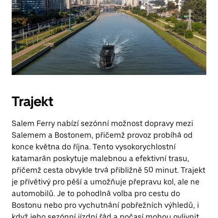
Trajekt
Salem Ferry nabízí sezónní možnost dopravy mezi
Salemem a Bostonem, přičemž provoz probíhá od
konce května do října. Tento vysokorychlostní
katamarán poskytuje malebnou a efektivní trasu,
přičemž cesta obvykle trvá přibližně 50 minut. Trajekt
je přívětivý pro pěší a umožňuje přepravu kol, ale ne
automobilů. Je to pohodlná volba pro cestu do
Bostonu nebo pro vychutnání pobřežních výhledů, i
když jeho sezónní jízdní řád a počasí mohou ovlivnit