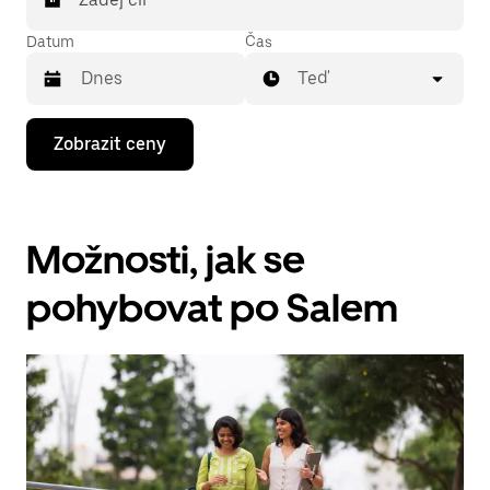
Datum
Čas
Teď
Stisknutím
Zobrazit ceny
klávesy
se
šipkou
dolů
otevřeš
Možnosti, jak se
kalendář
a můžeš
vybrat
pohybovat po Salem
datum.
Stisknutím
klávesy
Esc
zavřeš
kalendář.