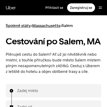
Přeskočit
na
Uber
Přihlásit se
Zaregistruj se
hlavní
obsah
Spojené státy
>
Massachusetts
>
Salem
Cestování po Salem, MA
Plánuješ cestu do Salem? Ať už jsi návštěvník nebo
místní, s touhle příručkou bude město Salem místem
plným nezapomenutelných zážitků. Cestuj s Uberem
z letiště do hotelu a objev oblíbené trasy a cíle.
Zadej místo
Zadej cíl