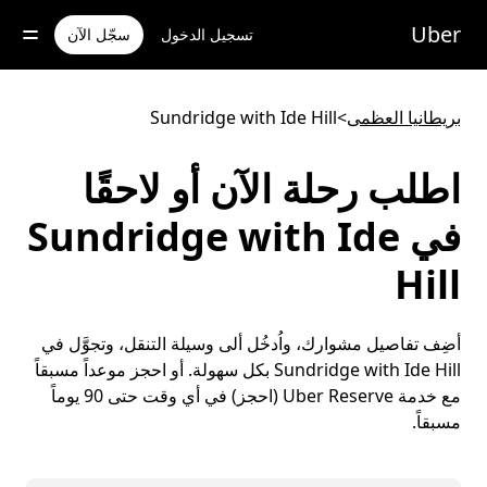
خطٍ
لوصول
Uber
تسجيل الدخول
سجّل الآن
لى
لمحتوى
لرئيسي
بريطانيا العظمى
>
Sundridge with Ide Hill
اطلب رحلة الآن أو لاحقًا
في Sundridge with Ide
Hill
أضِف تفاصيل مشوارك، واُدخُل ألى وسيلة التنقل، وتجوَّل في
Sundridge with Ide Hill بكل سهولة. أو احجز موعداً مسبقاً
مع خدمة Uber Reserve (احجز) في أي وقت حتى 90 يوماً
مسبقاً.