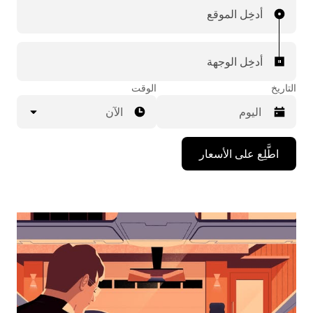
أدخِل الموقع
أدخِل الوجهة
التاريخ
الوقت
الآن
اضغط
اطَّلِع على الأسعار
على
مفتاح
السهم
المتجه
للأسفل
لاستخدام
التقويم
واختيار
التاريخ.
اضغط
على
زر