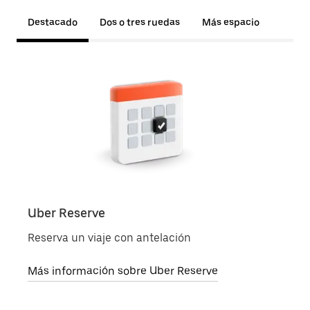
Destacado
Dos o tres ruedas
Más espacio
Uber Reserve
Uber
Reserva un viaje con antelación
Pide 
Más información sobre Uber Reserve
Más 