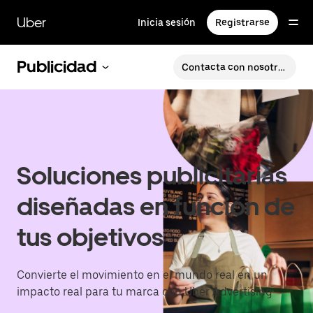
Ir
al
Uber
Inicia sesión
Registrarse
contenido
principal
Publicidad
Contacta con nosotros
Soluciones publicitarias
diseñadas en función de
tus objetivos
Convierte el movimiento en el mundo real en un
impacto real para tu marca con Uber Advertising