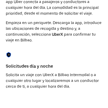
fecha.
app Uber conecta a pasajeros y conductores a
Pulsa
cualquier hora del día. La comodidad es la principal
el
prioridad, desde el momento de solicitar el viaje.
botón
de
Empieza en un periquete. Descarga la app, introduce
escape
para
las ubicaciones de recogida y destino y, a
cerrar
continuación, selecciona
UberX
para confirmar tu
el
viaje en Bilbao.
calendario.
Solicitudes día y noche
Fu
Solicita un viaje con UberX a Bilbao Intermodal o a
Ub
cualquier otro lugar y localizaremos a un conductor
Bi
cerca de ti, a cualquier hora del día.
as
co
se