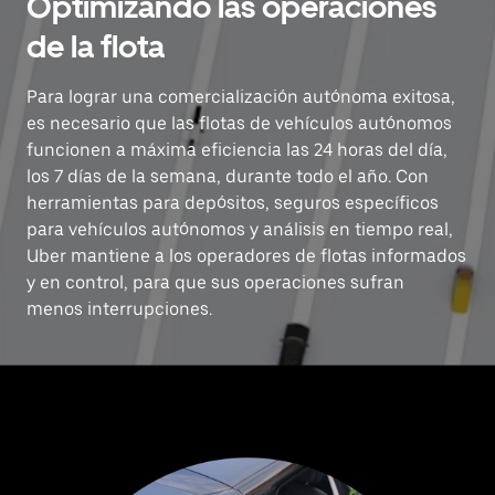
Optimizando las operaciones
de la flota
Para lograr una comercialización autónoma exitosa,
es necesario que las flotas de vehículos autónomos
funcionen a máxima eficiencia las 24 horas del día,
los 7 días de la semana, durante todo el año. Con
herramientas para depósitos, seguros específicos
para vehículos autónomos y análisis en tiempo real,
Uber mantiene a los operadores de flotas informados
y en control, para que sus operaciones sufran
menos interrupciones.