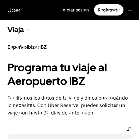
Ir
al
Uber
Iniciar sesión
Regístrate
contenido
principal
Viaja
España
>
Ibiza
>
IBZ
Programa tu viaje al
Aeropuerto IBZ
Facilítanos los datos de tu viaje y dinos para cuándo
lo necesitas. Con Uber Reserve, puedes solicitar un
viaje con hasta 90 días de antelación.