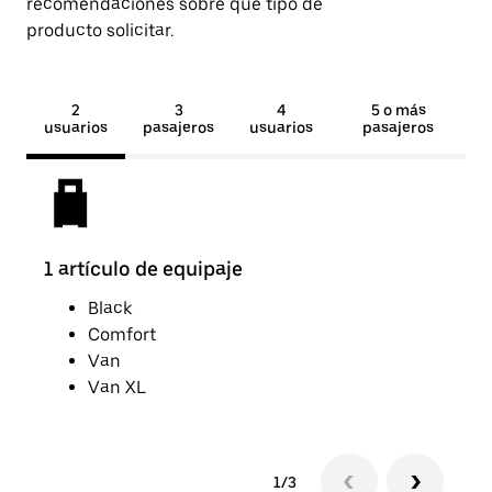
recomendaciones sobre qué tipo de
producto solicitar.
2
3
4
5 o más
usuarios
pasajeros
usuarios
pasajeros
1 artículo de equipaje
2 ar
Black
Comfort
Van
Van XL
1/3