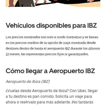
el
botón
de
escape
para
cerrar
Vehículos disponibles para IBZ
el
calendario.
Los precios mostrados son solo a modo ilustrativo y se basan
en los precios medios de la opción de viaje mostrada desde
destinos dentro de hasta el aeropuerto IBZ durante los últimos
12 meses. No representan precios fijos ni garantizados.
Cómo llegar a Aeropuerto IBZ
Aeropuerto de Ibiza (IBZ)
¿Vuelas desde Aeropuerto de Ibiza? Con Uber, llegar
a tu destino es pan comido. Solicita un viaje para
ahora o resérvalo para más adelante. ¡No tardarás