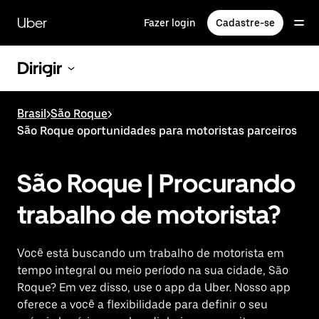
Pular
para
Uber
Fazer login
Cadastre-se
o
conteúdo
principal
Dirigir
Brasil
>
São Roque
>
São Roque oportunidades para motoristas parceiros
São Roque | Procurando
trabalho de motorista?
Você está buscando um trabalho de motorista em
tempo integral ou meio período na sua cidade, São
Roque? Em vez disso, use o app da Uber. Nosso app
oferece a você a flexibilidade para definir o seu