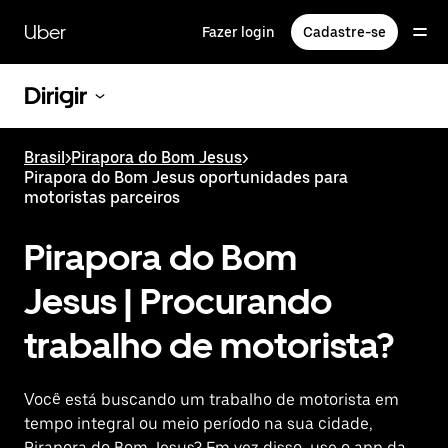
Pular
para
Uber
Fazer login
Cadastre-se
o
conteúdo
principal
Dirigir
Brasil
>
Pirapora do Bom Jesus
>
Pirapora do Bom Jesus oportunidades para
motoristas parceiros
Pirapora do Bom
Jesus | Procurando
trabalho de motorista?
Você está buscando um trabalho de motorista em
tempo integral ou meio período na sua cidade,
Pirapora do Bom Jesus? Em vez disso, use o app da