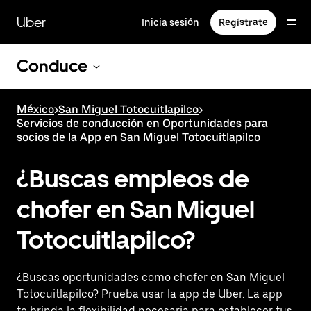
Saltar
al
Uber
Inicia sesión
Regístrate
contenido
principal
Conduce
México
>
San Miguel Totocuitlapilco
>
Servicios de conducción en Oportunidades para
socios de la App en San Miguel Totocuitlapilco
¿Buscas empleos de
chofer en San Miguel
Totocuitlapilco?
¿Buscas oportunidades como chofer en San Miguel
Totocuitlapilco? Prueba usar la app de Uber. La app
te brinda la flexibilidad necesaria para establecer tus