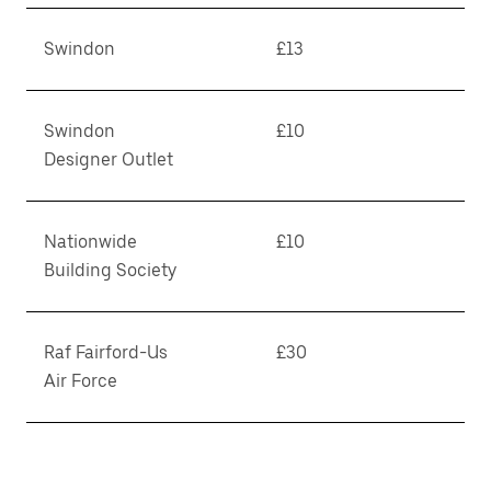
Swindon
£13
Swindon
£10
Designer Outlet
Nationwide
£10
Building Society
Raf Fairford-Us
£30
Air Force