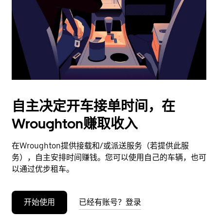
日
期。
按
退
出
键
可
关
闭
自主决定开车接单时间，在
日
Wroughton赚取收入
历。
在Wroughton提供接载和/或派送服务（若提供此服
务），自主安排时间赚钱。您可以使用自己的车辆，也可
以通过优步租车。
开始使用
已经有账号？登录