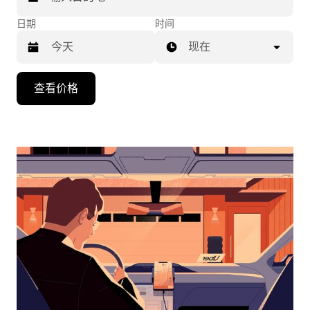
日期
时间
现在
按
查看价格
向
下
箭
头
键
可
浏
览
日
历
并
选
择