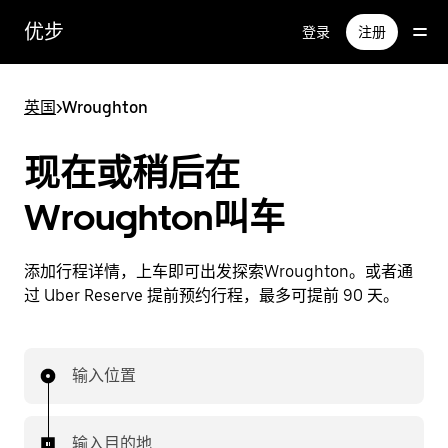
跳
优步
登录
注册
至
主
要
英国
>
Wroughton
内
容
现在或稍后在
Wroughton叫车
添加行程详情，上车即可出发探索Wroughton。或者通
过 Uber Reserve 提前预约行程，最多可提前 90 天。
输入位置
输入目的地