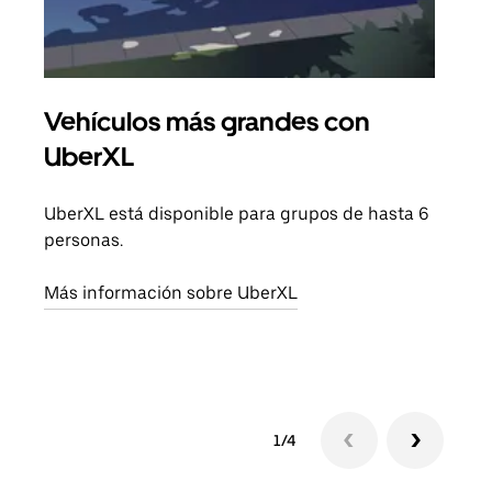
Vehículos más grandes con
Via
UberXL
Cuan
viaj
UberXL está disponible para grupos de hasta 6
prop
personas.
Obté
Más información sobre UberXL
1/4