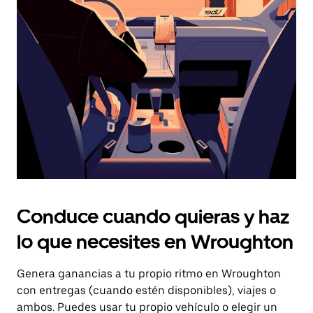
el
botón
de
escape
para
cerrar
el
calendario.
Conduce cuando quieras y haz
lo que necesites en Wroughton
Genera ganancias a tu propio ritmo en Wroughton
con entregas (cuando estén disponibles), viajes o
ambos. Puedes usar tu propio vehículo o elegir un