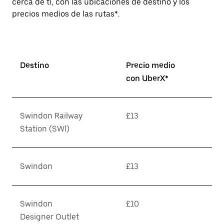
cerca de ti, con las ubicaciones de destino y los
precios medios de las rutas*.
Destino
Precio medio
con UberX*
Swindon Railway
£13
Station (SWI)
Swindon
£13
Swindon
£10
Designer Outlet