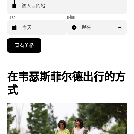
输入目的地
日期
时间
现在
按
查看价格
向
下
箭
头
在韦瑟斯菲尔德出行的方
键
式
可
浏
览
日
历
并
选