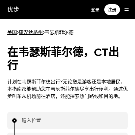
跳
优步
登录
注册
至
主
要
美国
>
康涅狄格州
>
韦瑟斯菲尔德
内
容
在韦瑟斯菲尔德，CT出
行
计划在韦瑟斯菲尔德出行?无论您是游客还是本地居民，
本指南都能帮助您在韦瑟斯菲尔德尽享出行便利。通过优
步叫车从机场前往酒店，还能探索热门路线和目的地。
输入位置