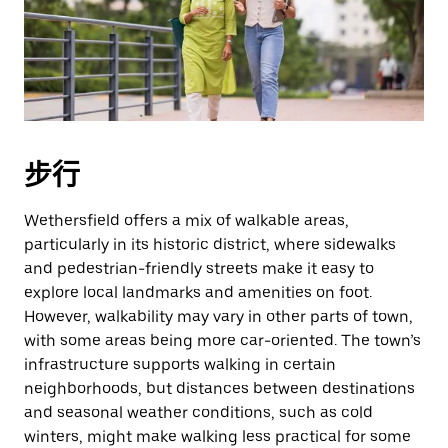
择
日
期。
按
退
出
键
步行
可
关
Wethersfield offers a mix of walkable areas,
闭
particularly in its historic district, where sidewalks
日
and pedestrian-friendly streets make it easy to
历。
explore local landmarks and amenities on foot.
However, walkability may vary in other parts of town,
with some areas being more car-oriented. The town’s
infrastructure supports walking in certain
neighborhoods, but distances between destinations
and seasonal weather conditions, such as cold
winters, might make walking less practical for some