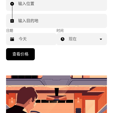
输入位置
输入目的地
日期
时间
现在
按
查看价格
向
下
箭
头
键
可
浏
览
日