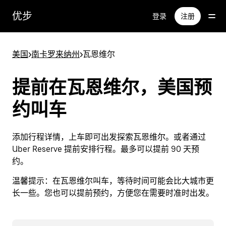
跳
优步
登录
注册
至
主
要
美国
>
南卡罗来纳州
>
瓦恩维尔
内
容
提前在瓦恩维尔，美国预
约叫车
添加行程详情，上车即可出发探索瓦恩维尔。或者通过
Uber Reserve 提前安排行程。最多可以提前 90 天预
约。
温馨提示：
在瓦恩维尔叫车，等待时间可能会比大城市更
长一些。您也可以提前预约，方便您在需要时准时出发。