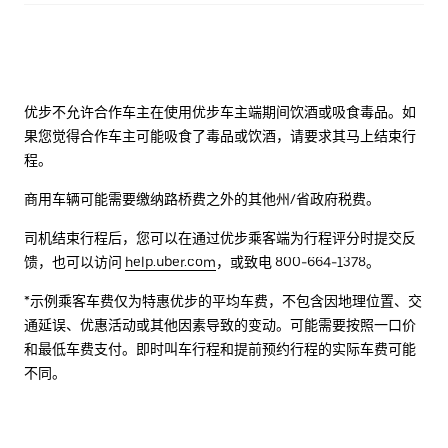
优步不允许合作车主在使用优步车主端期间饮酒或吸食毒品。如
果您觉得合作车主可能吸食了毒品或饮酒，请要求其马上结束行
程。
商用车辆可能需要缴纳路桥费之外的其他州/省政府税费。
司机结束行程后，您可以在通过优步乘客端为行程评分时提交反
馈，也可以访问
help.uber.com
，或致电 800-664-1378。
*示例乘客车费仅为特惠优步的平均车费，不包含因地理位置、交
通延误、优惠活动或其他因素导致的变动。可能需要按照一口价
和最低车费支付。即时叫车行程和提前预约行程的实际车费可能
不同。