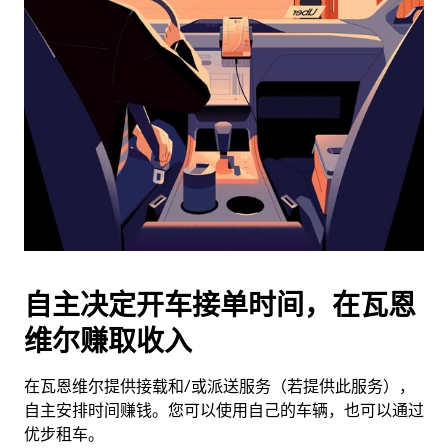
历
并
选
择
日
期。
按
退
出
键
可
关
闭
自主决定开车接单时间，在瓦恩
日
维尔赚取收入
历。
在瓦恩维尔提供接载和/或派送服务（若提供此服务），
自主安排时间赚钱。您可以使用自己的车辆，也可以通过
优步租车。