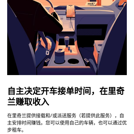
历
并
选
择
日
期。
按
退
出
键
可
关
闭
自主决定开车接单时间，在里奇
日
兰赚取收入
历。
在里奇兰提供接载和/或派送服务（若提供此服务），自
主安排时间赚钱。您可以使用自己的车辆，也可以通过优
步租车。