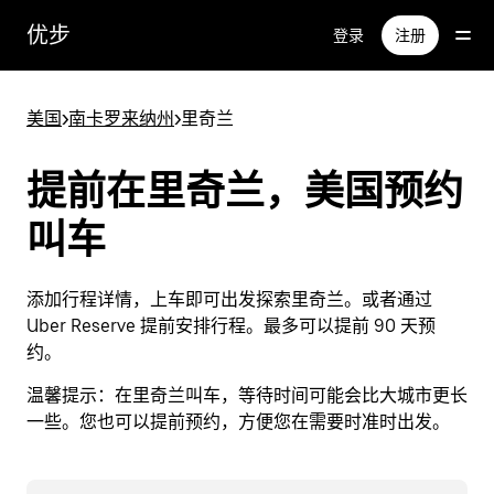
跳
优步
登录
注册
至
主
要
美国
>
南卡罗来纳州
>
里奇兰
内
容
提前在里奇兰，美国预约
叫车
添加行程详情，上车即可出发探索里奇兰。或者通过
Uber Reserve 提前安排行程。最多可以提前 90 天预
约。
温馨提示：
在里奇兰叫车，等待时间可能会比大城市更长
一些。您也可以提前预约，方便您在需要时准时出发。