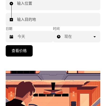
输入位置
输入目的地
日期
时间
现在
按
查看价格
向
下
箭
头
键
可
浏
览
日