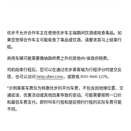
优步不允许合作车主在使用优步车主端期间饮酒或吸食毒品。如
果您觉得合作车主可能吸食了毒品或饮酒，请要求其马上结束行
程。
商用车辆可能需要缴纳路桥费之外的其他州/省政府税费。
司机结束行程后，您可以在通过优步乘客端为行程评分时提交反
馈，也可以访问
help.uber.com
，或致电 800-664-1378。
*示例乘客车费仅为特惠优步的平均车费，不包含因地理位置、交
通延误、优惠活动或其他因素导致的变动。可能需要按照一口价
和最低车费支付。即时叫车行程和提前预约行程的实际车费可能
不同。