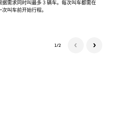
根据需求同时叫最多 3 辆车。每次叫车都需在
动场馆。
一次叫车前开始行程。
查看接驳车
1/2