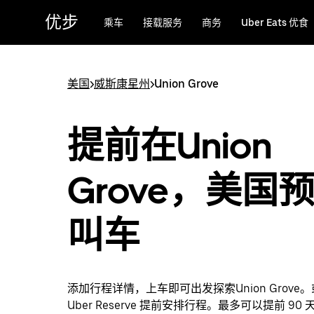
跳
优步
乘车
接载服务
商务
Uber Eats 优食
至
主
要
内
美国
>
威斯康星州
>
Union Grove
容
提前在Union
Grove，美国
叫车
添加行程详情，上车即可出发探索Union Grove
Uber Reserve 提前安排行程。最多可以提前 90