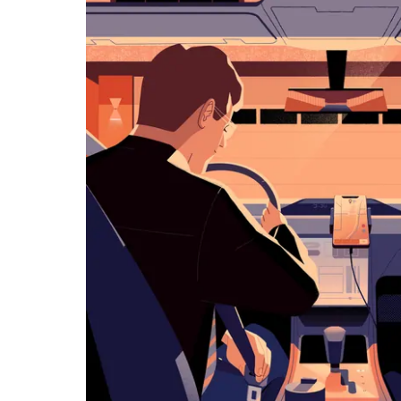
可
浏
览
日
历
并
选
择
日
期。
按
退
出
键
可
关
闭
日
历。