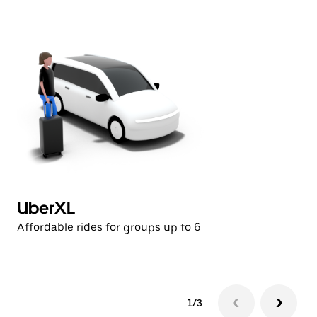
UberXL
B
Affordable rides for groups up to 6
Lu
1/3