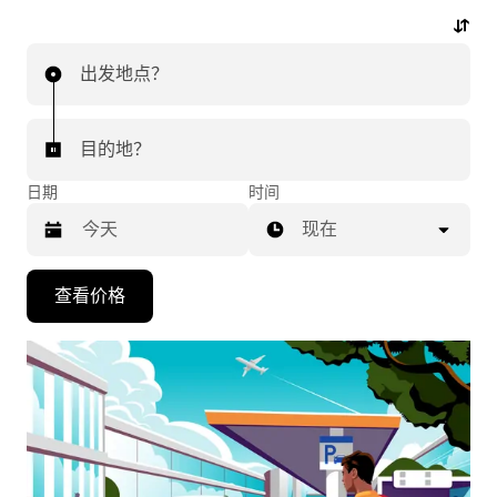
动动手指，即可开启机场行程。
出发地点？
目的地？
日期
时间
现在
按
查看价格
向
下
箭
头
键
可
浏