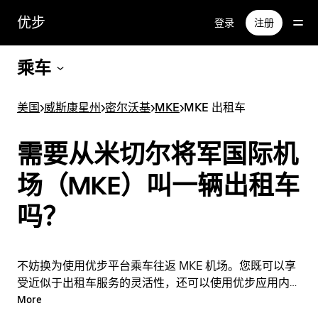
跳
优步
登录
注册
至
主
要
乘车
内
容
美国
>
威斯康星州
>
密尔沃基
>
MKE
>
MKE 出租车
需要从米切尔将军国际机
场（MKE）叫一辆出租车
吗？
不妨换为使用优步平台乘车往返 MKE 机场。您既可以享
受近似于出租车服务的灵活性，还可以使用优步应用内的
实用功能。您可以按需临时叫车，也可以在应用内或在线
More
全天候随时叫车，每次行程还可以享受实惠的一口价。只