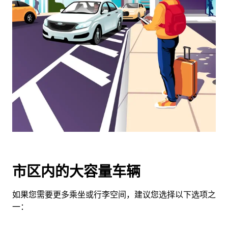
览
日
历
并
选
择
日
期。
按
退
出
键
可
关
市区内的大容量车辆
闭
日
如果您需要更多乘坐或行李空间，建议您选择以下选项之
历。
一：