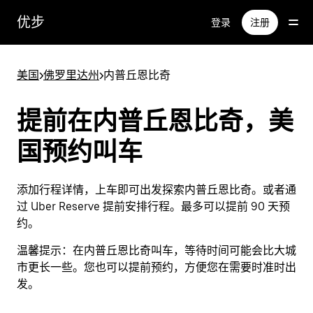
跳
优步
登录
注册
至
主
要
美国
>
佛罗里达州
>
内普丘恩比奇
内
容
提前在内普丘恩比奇，美
国预约叫车
添加行程详情，上车即可出发探索内普丘恩比奇。或者通
过 Uber Reserve 提前安排行程。最多可以提前 90 天预
约。
温馨提示：
在内普丘恩比奇叫车，等待时间可能会比大城
市更长一些。您也可以提前预约，方便您在需要时准时出
发。