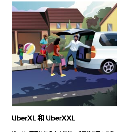
UberXL 和 UberXXL
拼