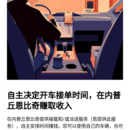
日
历
并
选
择
日
期。
按
退
出
键
可
关
闭
自主决定开车接单时间，在内普
日
丘恩比奇赚取收入
历。
在内普丘恩比奇提供接载和/或派送服务（若提供此服
务），自主安排时间赚钱。您可以使用自己的车辆，也可