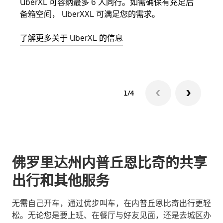
UberXL 可容纳最多 6 人同行。如需确保有充足后
当您
备箱空间， UberXXL 可满足您的需求。
加自
了解更多关于 UberXL 的信息
了解
1/4
佛罗里达州内普丘恩比奇的共享
出行和其他服务
无需自己开车，通过优步叫车，在内普丘恩比奇出行更轻
松。无论您是要上班、在餐厅与好友见面，还是去城区办