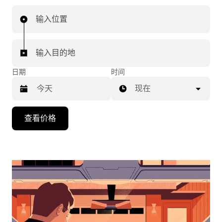
输入位置
输入目的地
日期
时间
现在
按
查看价格
向
下
箭
头
键
可
浏
览