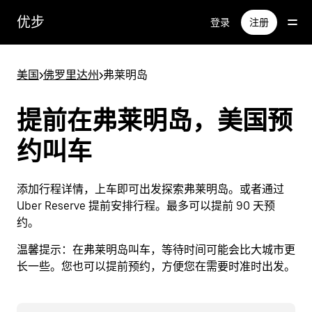
跳
优步
登录
注册
至
主
要
美国
>
佛罗里达州
>
弗莱明岛
内
容
提前在弗莱明岛，美国预
约叫车
添加行程详情，上车即可出发探索弗莱明岛。或者通过
Uber Reserve 提前安排行程。最多可以提前 90 天预
约。
温馨提示：
在弗莱明岛叫车，等待时间可能会比大城市更
长一些。您也可以提前预约，方便您在需要时准时出发。