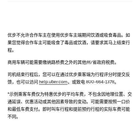
优步不允许合作车主在使用优步车主端期间饮酒或吸食毒品。如
果您觉得合作车主可能吸食了毒品或饮酒，请要求其马上结束行
程。
商用车辆可能需要缴纳路桥费之外的其他州/省政府税费。
司机结束行程后，您可以在通过优步乘客端为行程评分时提交反
馈，也可以访问
help.uber.com
，或致电 800-664-1378。
*示例乘客车费仅为特惠优步的平均车费，不包含因地理位置、交
通延误、优惠活动或其他因素导致的变动。可能需要按照一口价
和最低车费支付。即时叫车行程和提前预约行程的实际车费可能
不同。