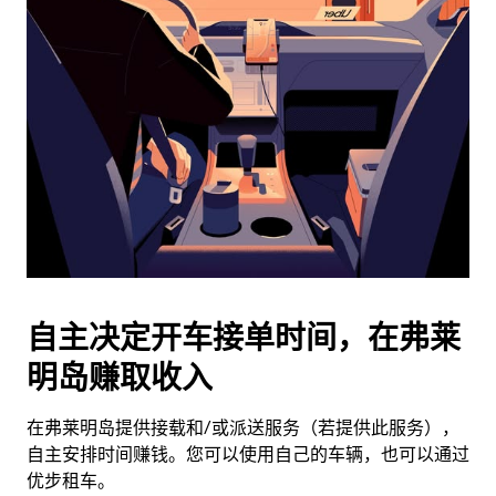
历
并
选
择
日
期。
按
退
出
键
可
关
闭
自主决定开车接单时间，在弗莱
日
明岛赚取收入
历。
在弗莱明岛提供接载和/或派送服务（若提供此服务），
自主安排时间赚钱。您可以使用自己的车辆，也可以通过
优步租车。