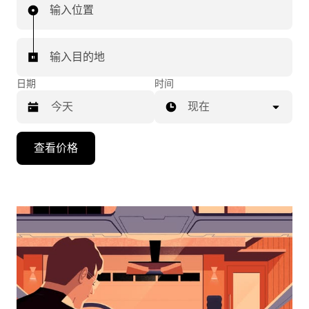
输入位置
输入目的地
日期
时间
现在
按
查看价格
向
下
箭
头
键
可
浏
览
日