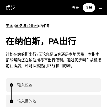
跳
优步
登录
注册
至
主
要
美国
>
宾夕法尼亚州
>
纳伯斯
内
容
在纳伯斯，PA出行
计划在纳伯斯出行?无论您是游客还是本地居民，本指南
都能帮助您在纳伯斯尽享出行便利。通过优步叫车从机场
前往酒店，还能探索热门路线和目的地。
输入位置
输入目的地