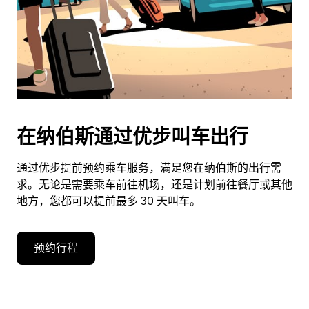
期。
按
退
出
键
可
关
闭
在纳伯斯通过优步叫车出行
日
历。
通过优步提前预约乘车服务，满足您在纳伯斯的出行需
求。无论是需要乘车前往机场，还是计划前往餐厅或其他
地方，您都可以提前最多 30 天叫车。
预约行程