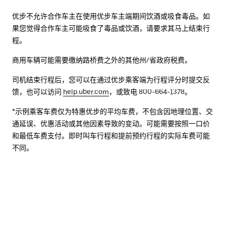
优步不允许合作车主在使用优步车主端期间饮酒或吸食毒品。如
果您觉得合作车主可能吸食了毒品或饮酒，请要求其马上结束行
程。
商用车辆可能需要缴纳路桥费之外的其他州/省政府税费。
司机结束行程后，您可以在通过优步乘客端为行程评分时提交反
馈，也可以访问
help.uber.com
，或致电 800-664-1378。
*示例乘客车费仅为特惠优步的平均车费，不包含因地理位置、交
通延误、优惠活动或其他因素导致的变动。可能需要按照一口价
和最低车费支付。即时叫车行程和提前预约行程的实际车费可能
不同。