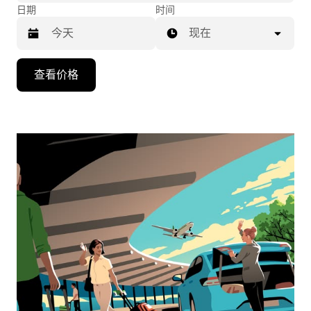
日期
时间
现在
按
查看价格
向
下
箭
头
键
可
浏
览
日
历
并
选
择
日