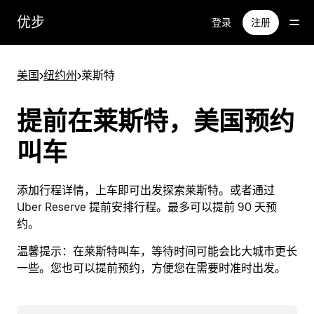
跳
优步
登录
注册
至
主
要
美国
>
纽约州
>
莱斯特
内
容
提前在莱斯特，美国预约
叫车
添加行程详情，上车即可出发探索莱斯特。或者通过
Uber Reserve 提前安排行程。最多可以提前 90 天预
约。
温馨提示：
在莱斯特叫车，等待时间可能会比大城市更长
一些。您也可以提前预约，方便您在需要时准时出发。