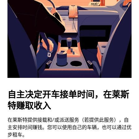
历
并
选
择
日
期。
按
退
出
键
可
关
闭
自主决定开车接单时间，在莱斯
日
特赚取收入
历。
在莱斯特提供接载和/或派送服务（若提供此服务），自
主安排时间赚钱。您可以使用自己的车辆，也可以通过优
步租车。