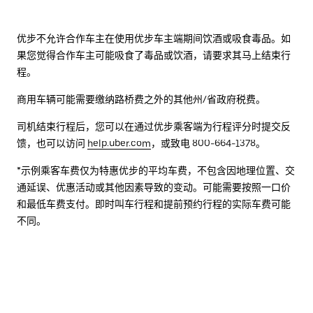
优步不允许合作车主在使用优步车主端期间饮酒或吸食毒品。如
果您觉得合作车主可能吸食了毒品或饮酒，请要求其马上结束行
程。
商用车辆可能需要缴纳路桥费之外的其他州/省政府税费。
司机结束行程后，您可以在通过优步乘客端为行程评分时提交反
馈，也可以访问
help.uber.com
，或致电 800-664-1378。
*示例乘客车费仅为特惠优步的平均车费，不包含因地理位置、交
通延误、优惠活动或其他因素导致的变动。可能需要按照一口价
和最低车费支付。即时叫车行程和提前预约行程的实际车费可能
不同。