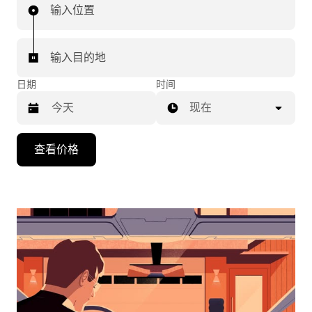
输入位置
输入目的地
日期
时间
现在
按
查看价格
向
下
箭
头
键
可
浏
览
日