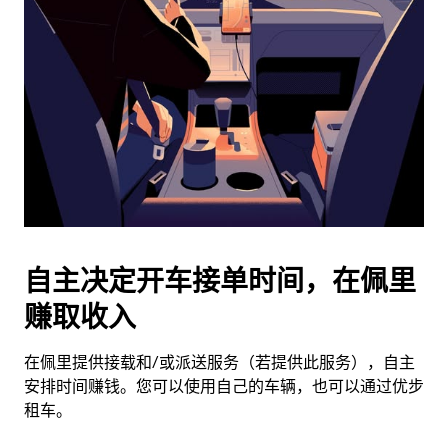
并
选
择
日
期。
按
退
出
键
可
关
闭
自主决定开车接单时间，在佩里
日
赚取收入
历。
在佩里提供接载和/或派送服务（若提供此服务），自主
安排时间赚钱。您可以使用自己的车辆，也可以通过优步
租车。