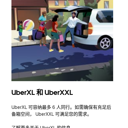
UberXL 和 UberXXL
拼
UberXL 可容纳最多 6 人同行。如需确保有充足后
当您
备箱空间， UberXXL 可满足您的需求。
加自
了解更多关于 UberXL 的信息
了解