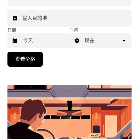
输入目的地
日期
时间
现在
按
查看价格
向
下
箭
头
键
可
浏
览
日
历