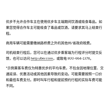
优步不允许合作车主在使用优步车主端期间饮酒或吸食毒品。如
果您觉得合作车主可能吸食了毒品或饮酒，请要求其马上结束行
程。
商用车辆可能需要缴纳路桥费之外的其他州/省政府税费。
司机结束行程后，您可以在通过优步乘客端为行程评分时提交反
馈，也可以访问
help.uber.com
，或致电 800-664-1378。
*示例乘客车费仅为特惠优步的平均车费，不包含因地理位置、交
通延误、优惠活动或其他因素导致的变动。可能需要按照一口价
和最低车费支付。即时叫车行程和提前预约行程的实际车费可能
不同。