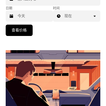
日期
时间
现在
按
查看价格
向
下
箭
头
键
可
浏
览
日
历
并
选
择