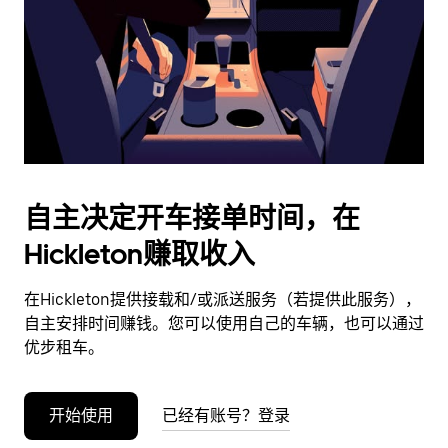
日
期。
按
退
出
键
可
关
闭
自主决定开车接单时间，在
日
Hickleton赚取收入
历。
在Hickleton提供接载和/或派送服务（若提供此服务），
自主安排时间赚钱。您可以使用自己的车辆，也可以通过
优步租车。
开始使用
已经有账号？登录