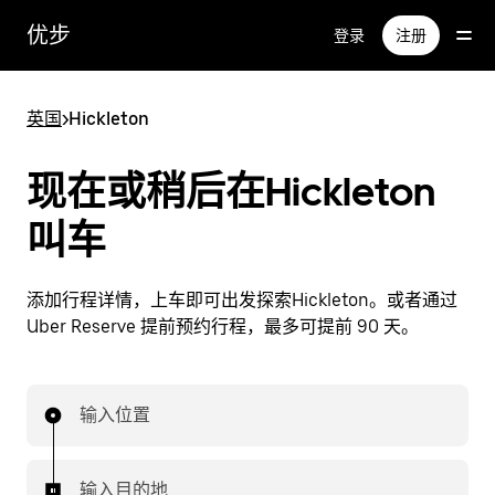
跳
优步
登录
注册
至
主
要
英国
>
Hickleton
内
容
现在或稍后在Hickleton
叫车
添加行程详情，上车即可出发探索Hickleton。或者通过
Uber Reserve 提前预约行程，最多可提前 90 天。
输入位置
输入目的地