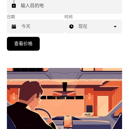
输入目的地
日期
时间
现在
按
查看价格
向
下
箭
头
键
可
浏
览
日
历
并
选