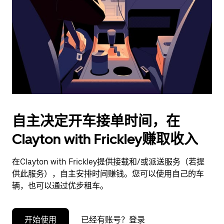
择
日
期。
按
退
出
键
可
关
闭
自主决定开车接单时间，在
日
Clayton with Frickley赚取收入
历。
在Clayton with Frickley提供接载和/或派送服务（若提
供此服务），自主安排时间赚钱。您可以使用自己的车
辆，也可以通过优步租车。
开始使用
已经有账号？登录