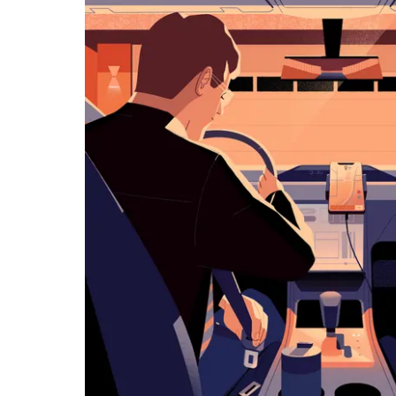
历
并
选
择
日
期。
按
退
出
键
可
关
闭
日
历。