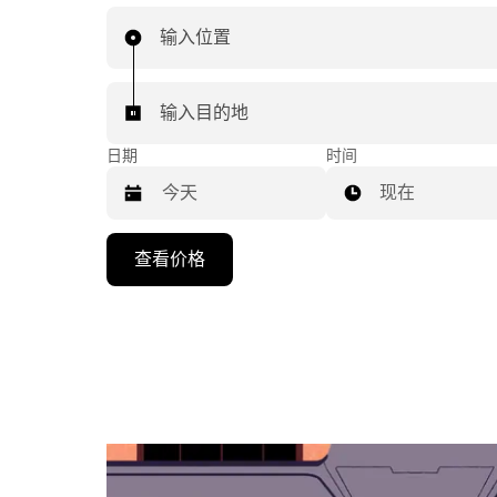
输入位置
输入目的地
日期
时间
现在
按
查看价格
向
下
箭
头
键
可
浏
览
日