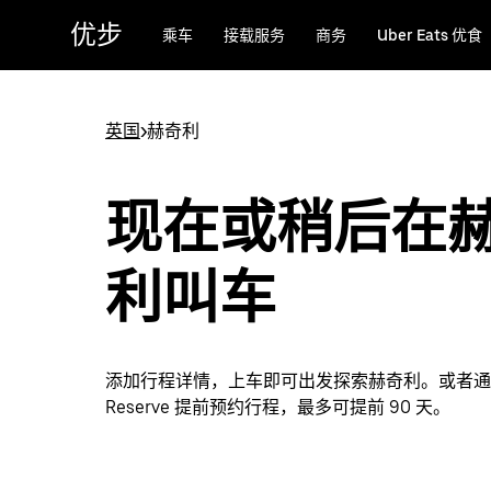
跳
优步
乘车
接载服务
商务
Uber Eats 优食
至
主
要
内
英国
>
赫奇利
容
现在或稍后在
利叫车
添加行程详情，上车即可出发探索赫奇利。或者通过 
Reserve 提前预约行程，最多可提前 90 天。