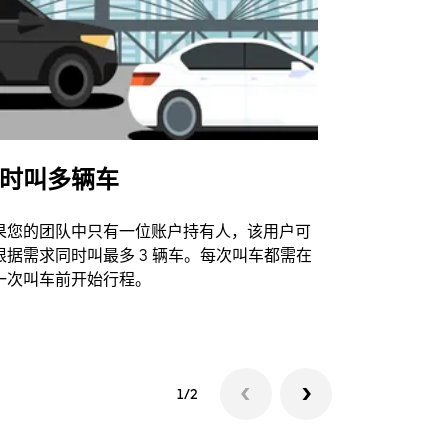
时叫多辆车
Uber Shu
果您的团队中只有一位账户持有人，该用户可
我们的班车
根据需求同时叫最多 3 辆车。每次叫车都需在
动场馆。
一次叫车前开始行程。
查看接驳车
1/2