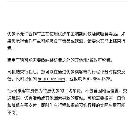
优步不允许合作车主在使用优步车主端期间饮酒或吸食毒品。如
果您觉得合作车主可能吸食了毒品或饮酒，请要求其马上结束行
程。
商用车辆可能需要缴纳路桥费之外的其他州/省政府税费。
司机结束行程后，您可以在通过优步乘客端为行程评分时提交反
馈，也可以访问
help.uber.com
，或致电 800-664-1378。
*示例乘客车费仅为特惠优步的平均车费，不包含因地理位置、交
通延误、优惠活动或其他因素导致的变动。可能需要按照一口价
和最低车费支付。即时叫车行程和提前预约行程的实际车费可能
不同。