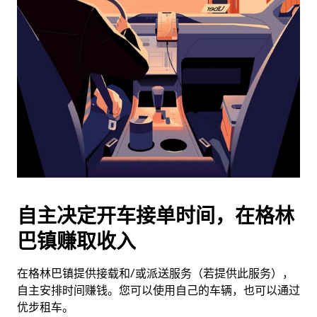
历
并
选
择
日
期。
按
退
出
键
可
关
闭
自主决定开车接单时间，在格林
日
巴镇赚取收入
历。
在格林巴镇提供接载和/或派送服务（若提供此服务），
自主安排时间赚钱。您可以使用自己的车辆，也可以通过
优步租车。