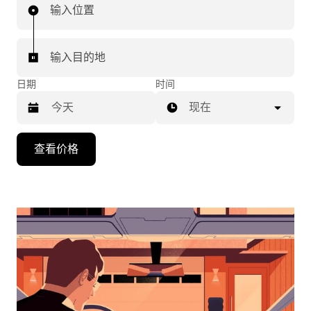
输入位置
输入目的地
日期
时间
现在
按
查看价格
向
下
箭
头
键
可
浏
览
日