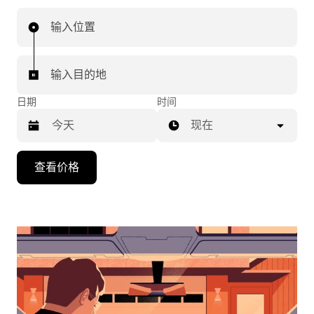
输入位置
输入目的地
日期
时间
现在
按
查看价格
向
下
箭
头
键
可
浏
览