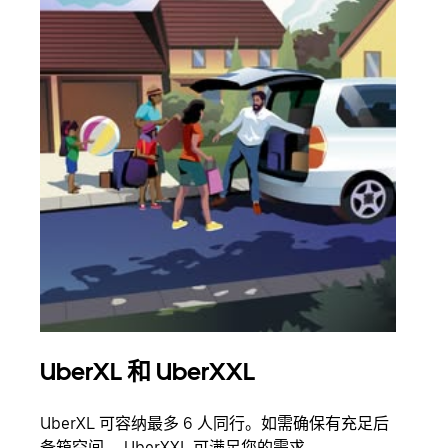
UberXL 和 UberXXL
拼
UberXL 可容纳最多 6 人同行。如需确保有充足后
当您
备箱空间， UberXXL 可满足您的需求。
加自