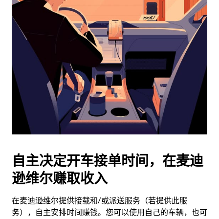
日
历
并
选
择
日
期。
按
退
出
键
可
关
闭
自主决定开车接单时间，在麦迪
日
逊维尔赚取收入
历。
在麦迪逊维尔提供接载和/或派送服务（若提供此服
务），自主安排时间赚钱。您可以使用自己的车辆，也可