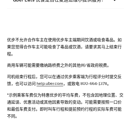
优步不允许合作车主在使用优步车主端期间饮酒或吸食毒品。如
果您觉得合作车主可能吸食了毒品或饮酒，请要求其马上结束行
程。
商用车辆可能需要缴纳路桥费之外的其他州/省政府税费。
司机结束行程后，您可以在通过优步乘客端为行程评分时提交反
馈，也可以访问
help.uber.com
，或致电 800-664-1378。
*示例乘客车费仅为特惠优步的平均车费，不包含因地理位置、交
通延误、优惠活动或其他因素导致的变动。可能需要按照一口价
和最低车费支付。即时叫车行程和提前预约行程的实际车费可能
不同。