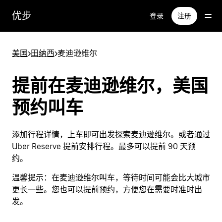
跳
优步
登录
注册
至
主
要
美国
>
田纳西
>
麦迪逊维尔
内
容
提前在麦迪逊维尔，美国
预约叫车
添加行程详情，上车即可出发探索麦迪逊维尔。或者通过
Uber Reserve 提前安排行程。最多可以提前 90 天预
约。
温馨提示：
在麦迪逊维尔叫车，等待时间可能会比大城市
更长一些。您也可以提前预约，方便您在需要时准时出
发。