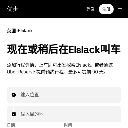
跳
优步
登录
注册
至
主
要
英国
>
Elslack
内
容
现在或稍后在Elslack叫车
添加行程详情，上车即可出发探索Elslack。或者通过
Uber Reserve 提前预约行程，最多可提前 90 天。
输入位置
输入目的地
日期
时间