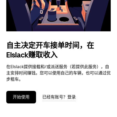
按
退
出
键
可
关
闭
自主决定开车接单时间，在
日
Elslack赚取收入
历。
在Elslack提供接载和/或派送服务（若提供此服务），自
主安排时间赚钱。您可以使用自己的车辆，也可以通过优
步租车。
开始使用
已经有账号？登录