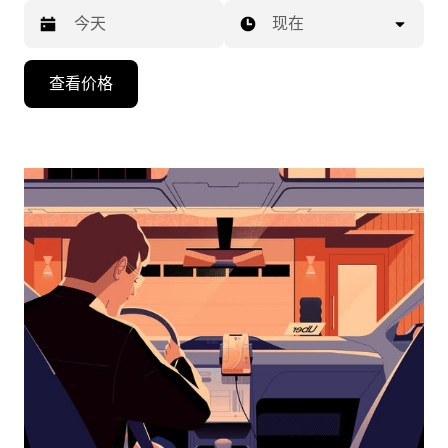
现在
按
查看价格
向
下
箭
头
键
可
浏
览
日
历
并
选
择
日
期。