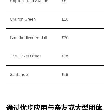
Skipton Train Station
£6
Church Green
£16
East Riddlesden Hall
£20
The Ticket Office
£18
Santander
£18
通过优步应用与亲友或大型团体