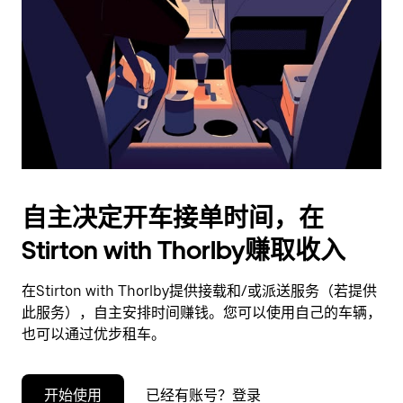
择
日
期。
按
退
出
键
可
关
闭
自主决定开车接单时间，在
日
Stirton with Thorlby赚取收入
历。
在Stirton with Thorlby提供接载和/或派送服务（若提供
此服务），自主安排时间赚钱。您可以使用自己的车辆，
也可以通过优步租车。
开始使用
已经有账号？登录