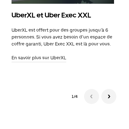
UberXL et Uber Exec XXL
Co
UberXL est offert pour des groupes jusqu’à 6
Lors
personnes. Si vous avez besoin d’un espace de
votr
coffre garanti, Uber Exec XXL est là pour vous.
ajou
de d
En savoir plus sur UberXL
En s
1/4