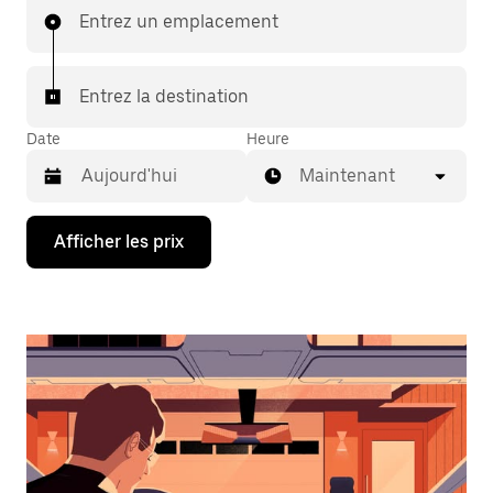
Entrez un emplacement
Entrez la destination
Date
Heure
Maintenant
Appuyez
Afficher les prix
sur
la
flèche
vers
le
bas
pour
interagir
avec
le
calendrier
et
sélectionner