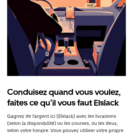
une
date.
Appuyez
sur
la
touche
d'échappement
pour
fermer
le
calendrier.
Conduisez quand vous voulez,
faites ce qu'il vous faut Elslack
Gagnez de l'argent ici (Elslack) avec les livraisons
(selon la disponibilité) ou les courses, ou les deux,
selon votre horaire. Vous pouvez utiliser votre propre