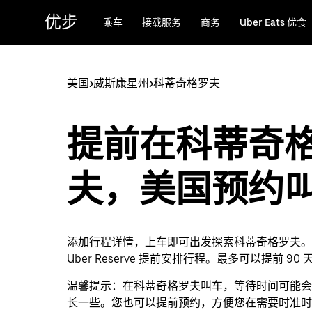
跳
优步
乘车
接载服务
商务
Uber Eats 优食
至
主
要
内
美国
>
威斯康星州
>
科蒂奇格罗夫
容
提前在科蒂奇
夫，美国预约
添加行程详情，上车即可出发探索科蒂奇格罗夫。
Uber Reserve 提前安排行程。最多可以提前 90
温馨提示：
在科蒂奇格罗夫叫车，等待时间可能会
长一些。您也可以提前预约，方便您在需要时准时