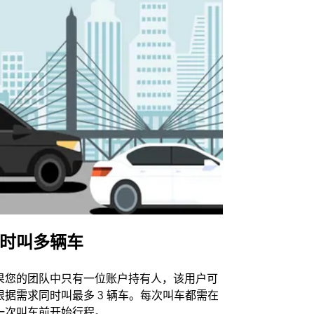
时叫多辆车
Uber Shu
果您的团队中只有一位账户持有人，该用户可
我们的班车
根据需求同时叫最多 3 辆车。每次叫车都需在
动场馆。
一次叫车前开始行程。