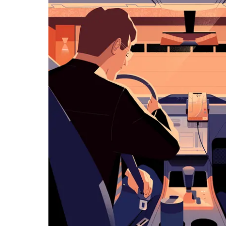
览
日
历
并
选
择
日
期。
按
退
出
键
可
关
闭
日
历。