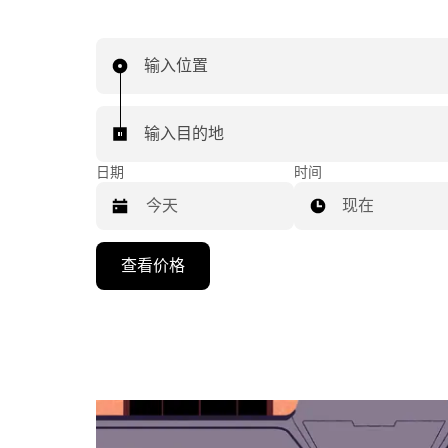
输入位置
输入目的地
日期
时间
现在
按
查看价格
向
下
箭
头
键
可
浏