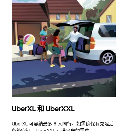
UberXL 和 UberXXL
拼
UberXL 可容纳最多 6 人同行。如需确保有充足后
当您
备箱空间， UberXXL 可满足您的需求。
加自