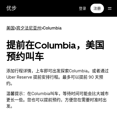
跳
优步
登录
注册
至
主
要
美国
>
宾夕法尼亚州
>
Columbia
内
容
提前在Columbia，美国
预约叫车
添加行程详情，上车即可出发探索Columbia。或者通过
Uber Reserve 提前安排行程。最多可以提前 90 天预
约。
温馨提示：
在Columbia叫车，等待时间可能会比大城市
更长一些。您也可以提前预约，方便您在需要时准时出
发。