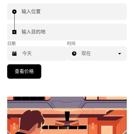
输入位置
输入目的地
日期
时间
现在
按
查看价格
向
下
箭
头
键
可
浏
览