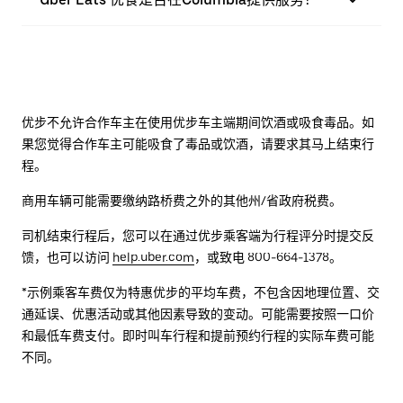
优步不允许合作车主在使用优步车主端期间饮酒或吸食毒品。如
果您觉得合作车主可能吸食了毒品或饮酒，请要求其马上结束行
程。
商用车辆可能需要缴纳路桥费之外的其他州/省政府税费。
司机结束行程后，您可以在通过优步乘客端为行程评分时提交反
馈，也可以访问
help.uber.com
，或致电 800-664-1378。
*示例乘客车费仅为特惠优步的平均车费，不包含因地理位置、交
通延误、优惠活动或其他因素导致的变动。可能需要按照一口价
和最低车费支付。即时叫车行程和提前预约行程的实际车费可能
不同。