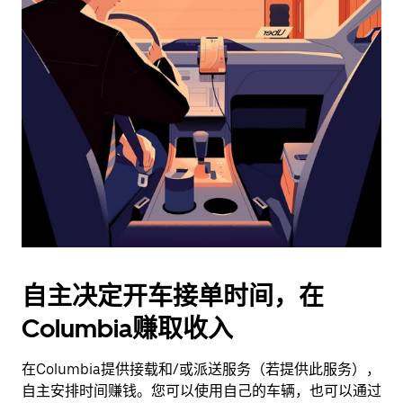
日
历
并
选
择
日
期。
按
退
出
键
可
关
闭
自主决定开车接单时间，在
日
Columbia赚取收入
历。
在Columbia提供接载和/或派送服务（若提供此服务），
自主安排时间赚钱。您可以使用自己的车辆，也可以通过