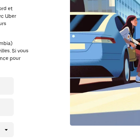
ord et
ec Uber
urs
ombia)
lles. Si vous
ance pour