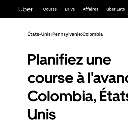
Passer
au
Uber
Course
Drive
Affaires
Uber Eats
contenu
principal
États-Unis
>
Pennsylvanie
>
Colombia
Planifiez une
course à l'avan
Colombia, État
Unis