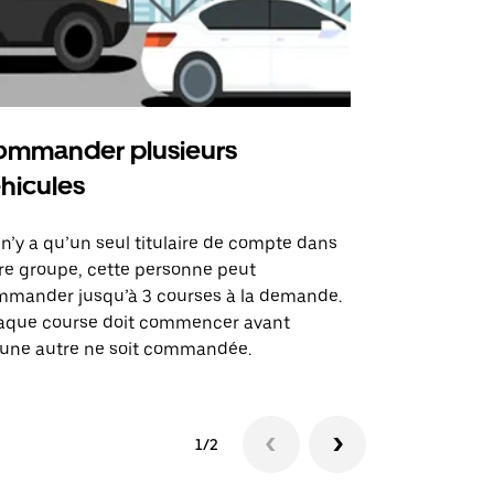
mmander plusieurs
Uber Shu
hicules
Notre option
des itinérai
l n’y a qu’un seul titulaire de compte dans
lieux d’évé
re groupe, cette personne peut
mander jusqu’à 3 courses à la demande.
Voir la dispo
aque course doit commencer avant
une autre ne soit commandée.
1/2