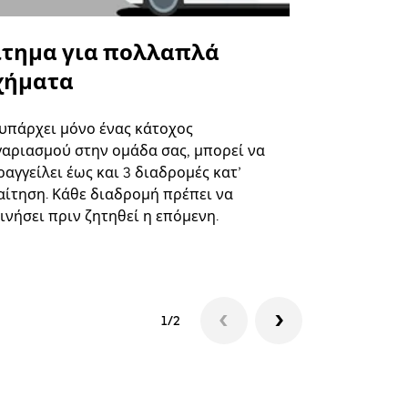
ίτημα για πολλαπλά
Uber Shu
χήματα
Η επιλογή s
επιλεγμένε
 υπάρχει μόνο ένας κάτοχος
και συγκεκ
γαριασμού στην ομάδα σας, μπορεί να
αγγείλει έως και 3 διαδρομές κατ’
Δείτε τη δι
αίτηση. Κάθε διαδρομή πρέπει να
ινήσει πριν ζητηθεί η επόμενη.
1/2