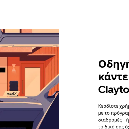
Οδηγή
κάντε 
Clayto
Κερδίστε χρήμ
με το πρόγρα
διαδρομές - 
το δικό σας ό