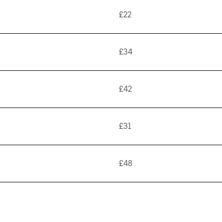
£22
£34
£42
£31
£48