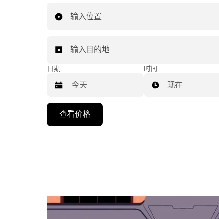
输入位置
输入目的地
日期
时间
现在
按
查看价格
向
下
箭
头
键
可
浏
览
日