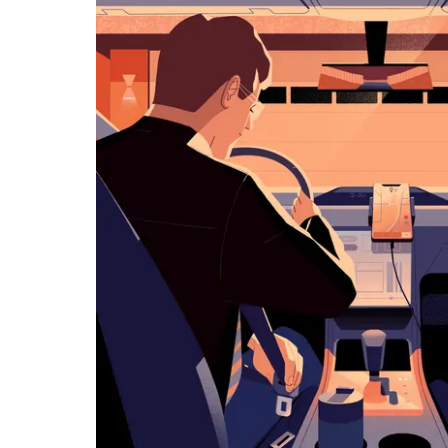
历
并
选
择
日
期。
按
退
出
键
可
关
闭
日
历。