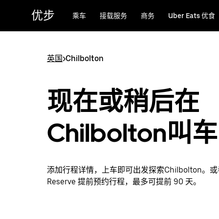
跳
优步
乘车
接载服务
商务
Uber Eats 优食
至
主
要
内
英国
>
Chilbolton
容
现在或稍后在
Chilbolton叫车
添加行程详情，上车即可出发探索Chilbolton。或者
Reserve 提前预约行程，最多可提前 90 天。