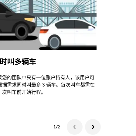
时叫多辆车
Uber Shu
果您的团队中只有一位账户持有人，该用户可
我们的班车
根据需求同时叫最多 3 辆车。每次叫车都需在
动场馆。
一次叫车前开始行程。
查看接驳车
1/2