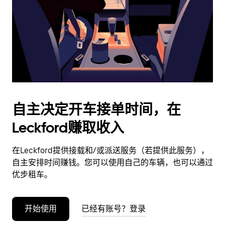
日
期。
按
退
出
键
可
关
闭
自主决定开车接单时间，在
日
Leckford赚取收入
历。
在Leckford提供接载和/或派送服务（若提供此服务），
自主安排时间赚钱。您可以使用自己的车辆，也可以通过
优步租车。
开始使用
已经有账号？登录