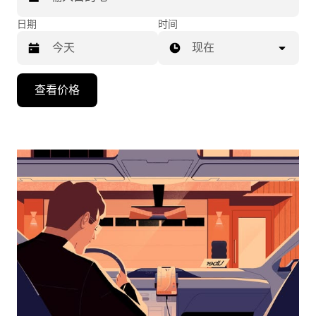
日期
时间
现在
按
查看价格
向
下
箭
头
键
可
浏
览
日
历
并
选
择