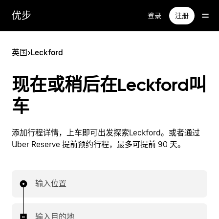
跳
优步
登录
注册
至
主
要
英国
>
Leckford
内
容
现在或稍后在Leckford叫
车
添加行程详情，上车即可出发探索Leckford。或者通过
Uber Reserve 提前预约行程，最多可提前 90 天。
输入位置
输入目的地