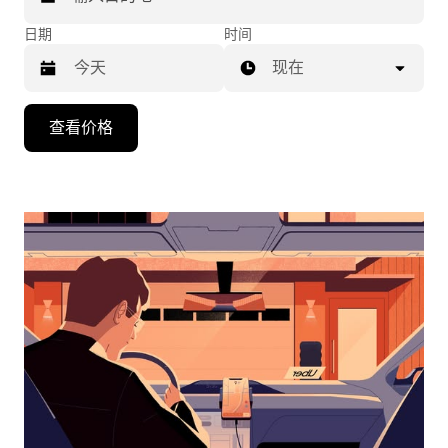
日期
时间
现在
按
查看价格
向
下
箭
头
键
可
浏
览
日
历
并
选
择