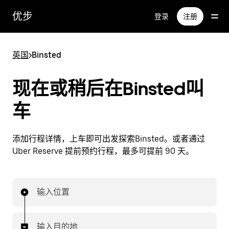
跳
优步
登录
注册
至
主
要
英国
>
Binsted
内
容
现在或稍后在Binsted叫
车
添加行程详情，上车即可出发探索Binsted。或者通过
Uber Reserve 提前预约行程，最多可提前 90 天。
输入位置
输入目的地