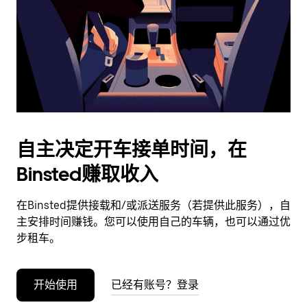
日
期。
按
退
出
键
可
关
闭
自主决定开车接单时间，在
日
Binsted赚取收入
历。
在Binsted提供接载和/或派送服务（若提供此服务），自
主安排时间赚钱。您可以使用自己的车辆，也可以通过优
步租车。
开始使用
已经有账号？登录